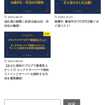
2024.08.27
2024.12.29
会社員の副業に必須!仕組み化・外
保護中: 最短半日で5万円分稼ぐポ
注化の極意!
イ活リスト!
特典
2024.08.28
【あなた独自のブログで資産収入
ゲット!】エックスサーバーで独自
ドメインとサーバーを契約する方
法を徹底解説!
検索
検索