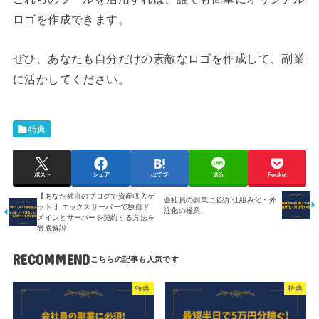
ロゴを作成できます。
ぜひ、あなたも自分だけの素敵なロゴを作成して、副業
に活かしてください。
特典
ポスト
シェア
はてブ
送る
Pocket
【あなた独自のブログで資産収入ゲ
会社員の副業に必須!仕組み化・外
ット!】エックスサーバーで独自ド
注化の極意!
メインとサーバーを契約する方法を
徹底解説!
RECOMMEND
特典
特典